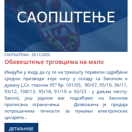
САОПШТЕЊА - 29.12.2025.
Обавештење трговцима на мало
Имајући у виду да су се на тржишту појавили одређени
сродни призводи који нису у складу са Законом о
дувану („Сл. гласник РС“ бр. 101/05, 90/07, 95/10, 36/11,
93/12, 108/13, 95/18, 91/19 и 92/23 - у даљем тексту:
Закон), још једном вас подсећамо на Законом
прописана ограничења. Дозвољена је продаја
потрошачима течности за пуњење електронских
цигарета...
ДЕТАЉНИЈЕ