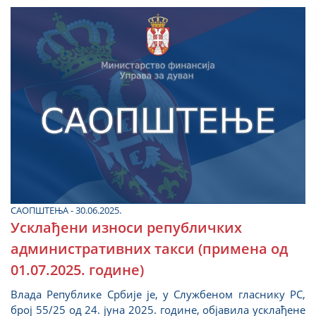
САОПШТЕЊА - 30.06.2025.
Усклађени износи републичких
административних такси (примена од
01.07.2025. године)
Влада Републике Србије је, у Службеном гласнику РС,
број 55/25 од 24. јуна 2025. године, објавила усклађене