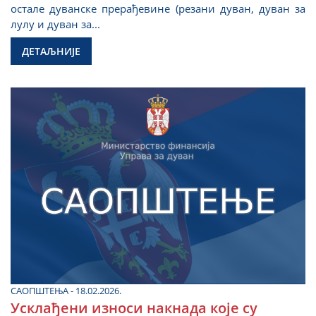
остале дуванске прерађевине (резани дуван, дуван за
лулу и дуван за...
ДЕТАЉНИЈЕ
САОПШТЕЊА - 18.02.2026.
Усклађени износи накнада које су