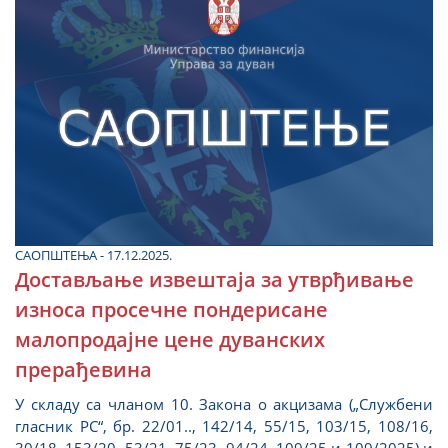
САОПШТЕЊА - 17.12.2025.
Достављање извештаја за утврђивање
износа просечне пондерисане
малопродајне цене дуванских
прерађевина
У складу са чланом 10. Закона о акцизама („Службени
гласник РС“, бр. 22/01.., 142/14, 55/15, 103/15, 108/16,
30/18, 153/20, 53/21, 75/23, 94/24, 109/25 и 109/2025) и