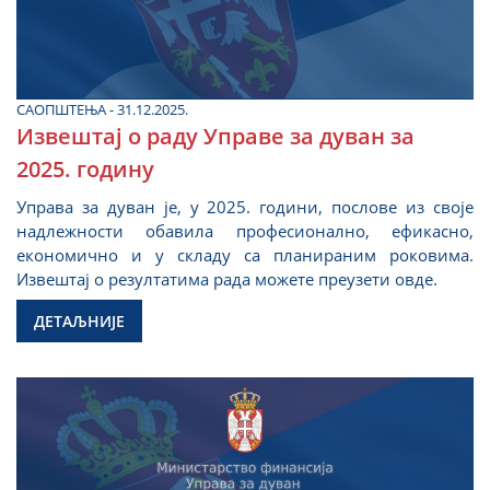
САОПШТЕЊА - 31.12.2025.
Извештај о раду Управе за дуван за
2025. годину
Управа за дуван је, у 2025. години, послове из своје
надлежности обавила професионално, ефикасно,
економично и у складу са планираним роковима.
Извештај о резултатима рада можете преузети овде.
ДЕТАЉНИЈЕ