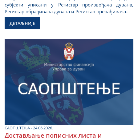
субјекти уписани у Регистар произвођача дувана,
Регистар обрађивача дувана и Регистар прерађивача...
ДЕТАЉНИЈЕ
САОПШТЕЊА - 24.06.2026.
Достављање пописних листа и