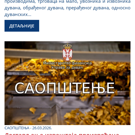
производима, трговаца на мало, увозника и извозника
дувана, обрађеног дувана, прерађеног дувана, односно
дуванских...
ДЕТАЉНИЈЕ
САОПШТЕЊА - 26.03.2026.