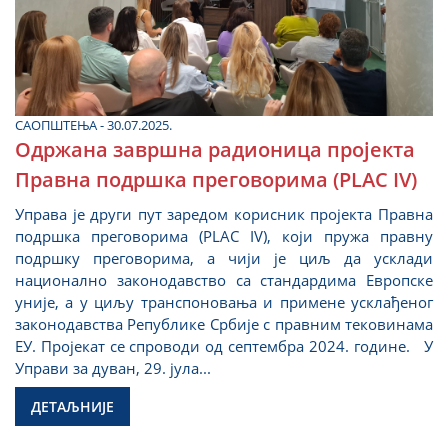
САОПШТЕЊА - 30.07.2025.
Одржана завршна радионица пројекта
Правна подршка преговорима (PLAC IV)
Управа је други пут заредом корисник пројекта Правна
подршка преговорима (PLAC IV), који пружа правну
подршку преговорима, а чији је циљ да усклади
национално законодавство са стандардима Европске
уније, а у циљу транспоновања и примене усклађеног
законодавства Републике Србије с правним тековинама
ЕУ. Пројекат се спроводи од септембра 2024. године. У
Управи за дуван, 29. јула...
ДЕТАЉНИЈЕ