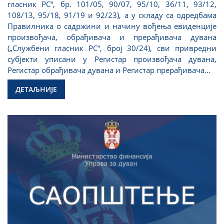
гласник РС“, бр. 101/05, 90/07, 95/10, 36/11, 93/12,
108/13, 95/18, 91/19 и 92/23), а у складу са одредбама
Правилника о садржини и начину вођења евиденције
произвођача, обрађивача и прерађивача дувана
(„Службени гласник РС“, број 30/24), сви привредни
субјекти уписани у Регистар произвођача дувана,
Регистар обрађивача дувана и Регистар прерађивача...
ДЕТАЉНИЈЕ