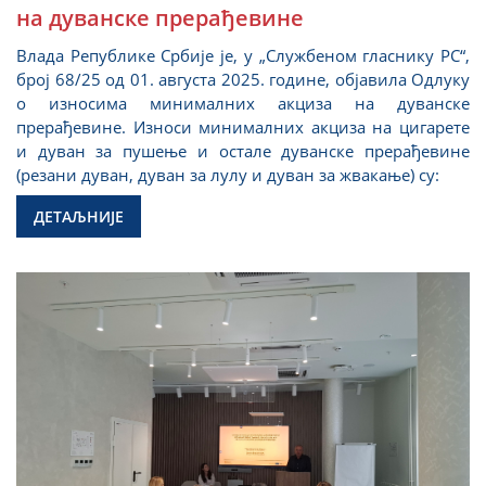
на дуванске прерађевине
Влада Републике Србије је, у „Службеном гласнику РС“,
број 68/25 од 01. августа 2025. године, објавила Одлуку
о износима минималних акциза на дуванске
прерађевине. Износи минималних акциза на цигарете
и дуван за пушење и остале дуванске прерађевине
(резани дуван, дуван за лулу и дуван за жвакање) су:
ДЕТАЉНИЈЕ