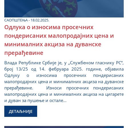
САОПШТЕЊА - 18.02.2025.
Одлука о износима просечних
пондерисаних малопродајних цена и
минималних акциза на дуванске
прерађевине
Влада Републике Србије је, у „Службеном гласнику РС“,
број 13/25 од 14. фебруара 2025. године, објавила
Одлуку о износима просечних пондерисаних
малопродајних цена и минималних акциза на дуванске
прерађевине. Износи просечних пондерисаних
малопродајних цена и минималних акциза на цигарете
и дуван за пушење и остале...
ДЕТАЉНИЈЕ