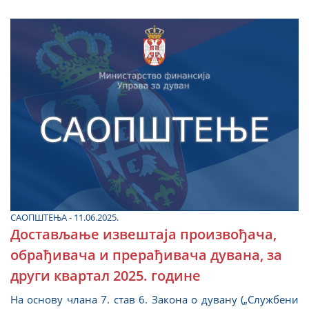
САОПШТЕЊА - 11.06.2025.
Достављање извештаја произвођача,
обрађивача и прерађивача дувана, за
други квартал 2025. године
На основу члана 7. став 6. Закона о дувану („Службени