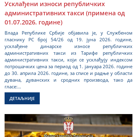
Усклађени износи републичких
административних такси (примена од
01.07.2026. године)
Влада Републике Србије објавила је, у Службеном
гласнику РС број 54/26 од 19. јуна 2026. године,
усклађене динарске износе републичких
административних такси из Тарифe републичких
административних такси, који се усклађују индексом
потрошачких цена за период од 1. јануара 2026. године
до 30. априла 2026. године, за списе и радње у области
дувана, дуванских и сродних производа, тако да
гласе:...
ДЕТАЉНИЈЕ