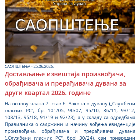
САОПШТЕЊА - 25.06.2026.
Достављање извештаја произвођача,
обрађивача и прерађивача дувана за
други квартал 2026. године
На основу члана 7. став 6. Закона о дувану („Службени
гласник РС“, бр. 101/05, 90/07, 95/10, 36/11, 93/12,
108/13, 95/18, 91/19 и 92/23), а у складу са одредбама
Правилника о садржини и начину вођења евиденције
произвођача, обрађивача и прерађивача дувана
(„Службени гласник РС“, број 30/24), сви привредни