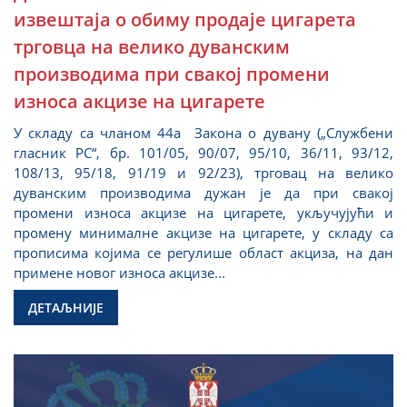
извештаја о обиму продаје цигарета
трговца на велико дуванским
производима при свакој промени
износа акцизе на цигарете
У складу са чланом 44а Закона о дувану („Службени
гласник РС“, бр. 101/05, 90/07, 95/10, 36/11, 93/12,
108/13, 95/18, 91/19 и 92/23), трговaц на велико
дуванским производима дужaн je да при свакој
промени износа акцизе на цигарете, укључујући и
промену минималне акцизе на цигарете, у складу са
прописима којима се регулише област акциза, на дан
примене новог износа акцизе...
ДЕТАЉНИЈЕ