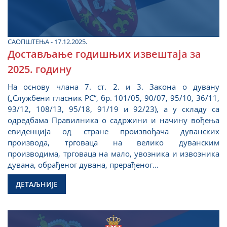
САОПШТЕЊА - 17.12.2025.
Достављање годишњих извештаја за
2025. годину
На основу члана 7. ст. 2. и 3. Закона о дувану
(„Службени гласник РС“, бр. 101/05, 90/07, 95/10, 36/11,
93/12, 108/13, 95/18, 91/19 и 92/23), а у складу са
одредбама Правилникa о садржини и начину вођења
евиденција од стране произвођача дуванских
производа, трговаца на велико дуванским
производима, трговаца на мало, увозника и извозника
дувана, обрађеног дувана, прерађеног...
ДЕТАЉНИЈЕ