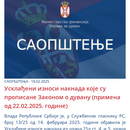
САОПШТЕЊА - 18.02.2025.
Усклађени износи накнада које су
прописане Законом о дувану (примена
од 22.02.2025. године)
Влада Републике Србије је, у Службеном гласнику РС,
број 13/25 од 14. фебруара 2025. године објавила је
Усклађене износе накнада из члана 25д ст. 4. и 5, члана