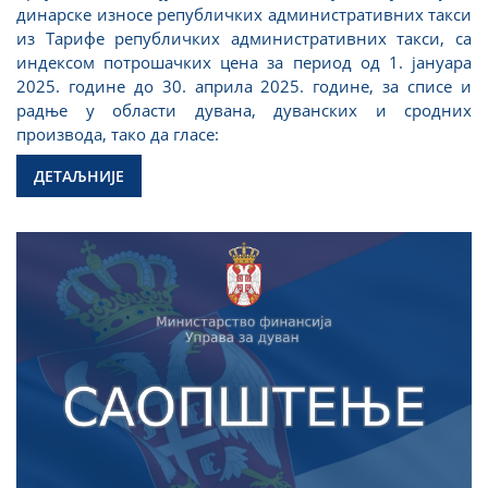
динарске износе републичких административних такси
из Тарифe републичких административних такси, са
индексом потрошачких цена за период од 1. јануара
2025. године до 30. априла 2025. године, за списе и
радње у области дувана, дуванских и сродних
производа, тако да гласе:
ДЕТАЉНИЈЕ