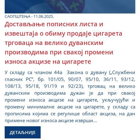
САОПШТЕЊА - 11.06.2025.
Достављање пописних листа и
извештаја о обиму продаје цигарета
трговаца на велико дуванским
производима при свакој промени
износа акцизе на цигарете
У складу са чланом 44а Закона о дувану („Службени
гласник РС”, бр. 101/05, 90/07, 95/10, 36/11, 93/12,
108/13, 95/18, 91/19 и 92/23), трговaц на велико
дуванским производима дужaн je да при свакој
промени износа акцизе на цигарете, укључујући и
промену минималне акцизе на цигарете, у складу са
прописима којима се регулише област акциза, на дан
примене новог износа акцизе изврши...
ДЕТАЉНИЈЕ