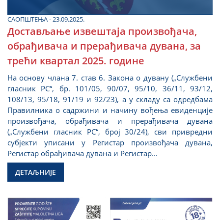
САОПШТЕЊА - 23.09.2025.
Достављање извештаја произвођача,
обрађивача и прерађивача дувана, за
трећи квартал 2025. године
На основу члана 7. став 6. Закона о дувану („Службени
гласник РС“, бр. 101/05, 90/07, 95/10, 36/11, 93/12,
108/13, 95/18, 91/19 и 92/23), а у складу са одредбама
Правилника о садржини и начину вођења евиденције
произвођача, обрађивача и прерађивача дувана
(„Службени гласник РС“, број 30/24), сви привредни
субјекти уписани у Регистар произвођача дувана,
Регистар обрађивача дувана и Регистар...
ДЕТАЉНИЈЕ