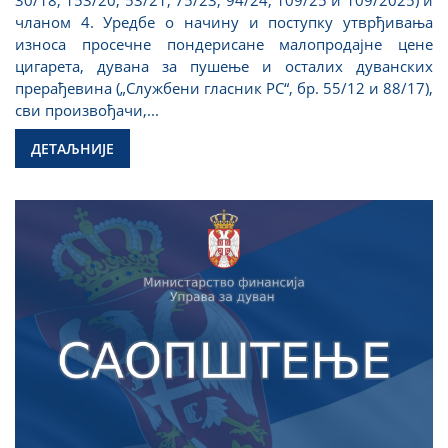
чланом 4. Уредбе о начину и поступку утврђивања
износа просечне пондерисане малопродајне цене
цигарета, дувана за пушење и осталих дуванских
прерађевина („Службени гласник РС“, бр. 55/12 и 88/17),
сви произвођачи,...
ДЕТАЉНИЈЕ