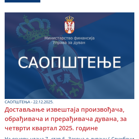
САОПШТЕЊА - 22.12.2025.
Достављање извештаја произвођача,
обрађивача и прерађивача дувана, за
четврти квартал 2025. године
На основу члана 7. став 6. Закона о дувану („Службени