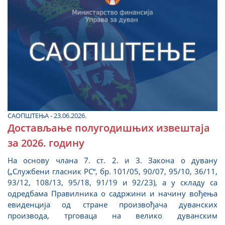
САОПШТЕЊА - 23.06.2026.
Достављање полугодишњих извештаја
за 2026. годину
На основу члана 7. ст. 2. и 3. Закона о дувану
(„Службени гласник РС“, бр. 101/05, 90/07, 95/10, 36/11,
93/12, 108/13, 95/18, 91/19 и 92/23), а у складу са
одредбама Правилникa о садржини и начину вођења
евиденција од стране произвођача дуванских
производа, трговаца на велико дуванским