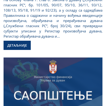
гласник РС“, бр. 101/05, 90/07, 95/10, 36/11, 93/12,
108/13, 95/18, 91/19 и 92/23), а у складу са одредбама
Правилника о садржини и начину вођења евиденције
произвођача, обрађивача и прерађивача дувана
(„Службени гласник РС“, број 30/24), сви привредни
субјекти уписани у Регистар произвођача дувана,
Регистар обрађивача дувана и...
ДЕТАЉНИЈЕ