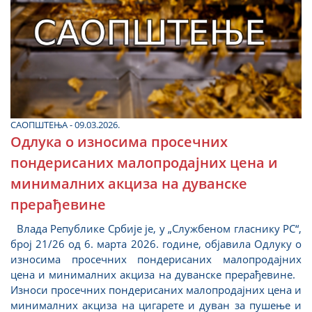
САОПШТЕЊА - 09.03.2026.
Одлука о износима просечних
пондерисаних малопродајних цена и
минималних акциза на дуванске
прерађевине
Влада Републике Србије је, у „Службеном гласнику РС“,
број 21/26 од 6. марта 2026. године, објавила Одлуку о
износима просечних пондерисаних малопродајних
цена и минималних акциза на дуванске прерађевине.
Износи просечних пондерисаних малопродајних цена и
минималних акциза на цигарете и дуван за пушење и