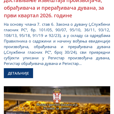
Достављање извештаја произвођача,
обрађивача и прерађивача дувана, за
први квартал 2026. године
На основу члана 7. став 6. Закона о дувану („Службени
гласник РС“, бр. 101/05, 90/07, 95/10, 36/11, 93/12,
108/13, 95/18, 91/19 и 92/23), а у складу са одредбама
Правилника о садржини и начину вођења евиденције
произвођача, обрађивача и прерађивача дувана
(„Службени гласник РС“, број 30/24), сви привредни
субјекти уписани у Регистар произвођача дувана,
Регистар обрађивача дувана и Регистар...
ДЕТАЉНИЈЕ