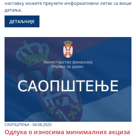
наставку можете преузети информативни летак са више
детаља.
ДЕТАЉНИЈЕ
САОПШТЕЊА - 04.08.2025.
Одлука о износима минималних акциза