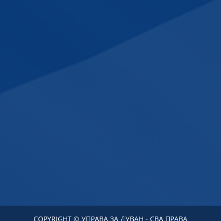
COPYRIGHT © УПРАВА ЗА ДУВАН - СВА ПРАВА