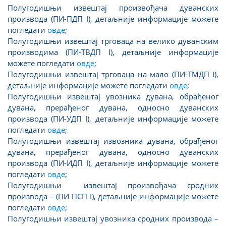
Полугодишњи извештај произвођача дуванских
производа (ПИ-ПДП I), детаљније информације можете
погледати
овде
;
Полугодишњи извештај трговаца на велико дуванским
производима (ПИ-ТВДП I), детаљније информације
можете погледати
овде
;
Полугодишњи извештај трговаца на мало (ПИ-ТМДП I),
детаљније информације можете погледати
овде
;
Полугодишњи извештај увозника дувана, обрађеног
дувана, прерађеног дувана, односно дуванских
производа (ПИ-УДП I), детаљније информације можете
погледати
овде
;
Полугодишњи извештај извозника дувана, обрађеног
дувана, прерађеног дувана, односно дуванских
производа (ПИ-ИДП I), детаљније информације можете
погледати
овде
;
Полугодишњи извештај произвођача сродних
производа – (ПИ-ПСП I), детаљније информације можете
погледати
овде
;
Полугодишњи извештај увозника сродних производа –