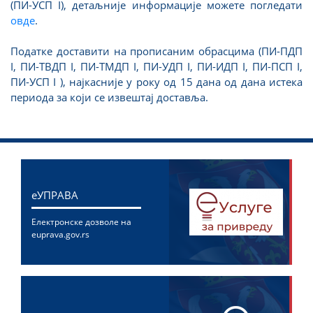
(ПИ-УСП I), детаљније информације можете погледати
овде
.
Податке доставити на прописаним обрасцима (ПИ-ПДП
I, ПИ-ТВДП I, ПИ-ТМДП I, ПИ-УДП I, ПИ-ИДП I, ПИ-ПСП I,
ПИ-УСП I ), најкасније у року од 15 дана од дана истека
периода за који се извештај доставља.
eУПРАВА
Електронске дозволе на
euprava.gov.rs