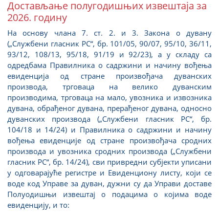
Достављање полугодишњих извештаја за
2026. годину
На основу члана 7. ст. 2. и 3. Закона о дувану
(„Службени гласник РС“, бр. 101/05, 90/07, 95/10, 36/11,
93/12, 108/13, 95/18, 91/19 и 92/23), а у складу са
одредбама Правилникa о садржини и начину вођења
евиденција од стране произвођача дуванских
производа, трговаца на велико дуванским
производима, трговаца на мало, увозника и извозника
дувана, обрађеног дувана, прерађеног дувана, односно
дуванских производа („Службени гласник РС“, бр.
104/18 и 14/24) и Правилника о садржини и начину
вођења евиденције од стране произвођача сродних
производа и увозника сродних производа („Службени
гласник РС“, бр. 14/24), сви привредни субјекти уписани
у одговарајуће регистре и Евиденциону листу, који се
воде код Управе за дуван, дужни су да Управи доставе
Полуодишњи извештај о подацима о којима воде
евиденцију, и то: