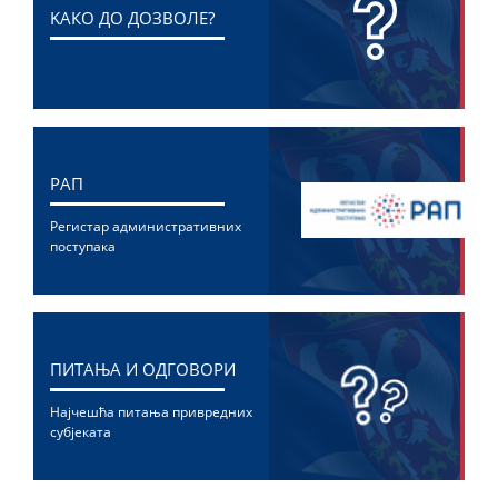
KАКО ДО ДОЗВОЛЕ?
РАП
Регистар административних
поступака
ПИТАЊА И ОДГОВОРИ
Најчешћа питања привредних
субјеката