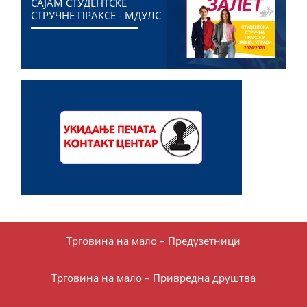
САЈАМ СТУДЕНТСКЕ
СТРУЧНЕ ПРАКСЕ - МДУЛС
Трговина на мало – Предузетници
Трговина на мало – Привредна друштва