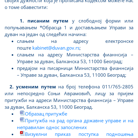
својих дужности која је прописана Кодексом можете нас
о томе обавестити:
1. писаним путем
у слободној форми или
попуњавањем *Обрасца 1 и достављањем Управи за
дуван на један од следећих начина:
слањем на адресу електронске
поште
kabinet@duvan.gov.rs
;
слањем на адресу Министарства фианнсија –
Управе за дуван, Балканска 53, 11000 Београд;
предајом на писарници Министарства фианнсија
– Управе за дуван, Балканска 53, 11000 Београд;
2. усменим путем
на број телефона 011/765-2805
или непосредно Соњи Аврамовић, лицу за пријем
притужби на адреси Министарства фианнсија – Управе
за дуван, Балканска 53, 11000 Београд.
Образац притужбе
Притужба на рад органа државне управе и на
неправилан однос запослених
Визуелни приказ поступка подношења