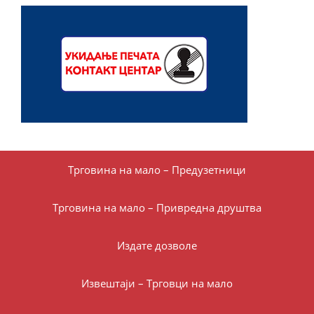
Трговина на мало – Предузетници
Трговина на мало – Привредна друштва
Издате дозволе
Извештаји – Трговци на мало