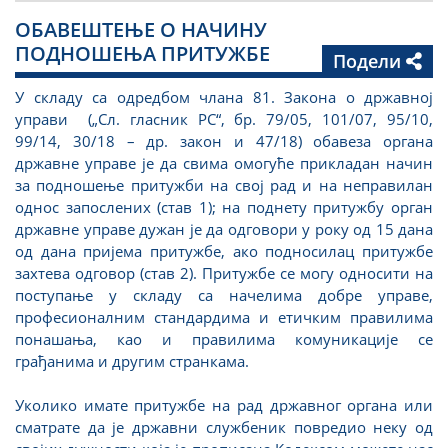
ОБАВЕШТЕЊЕ О НАЧИНУ
ПОДНОШЕЊА ПРИТУЖБЕ
Подели
У складу са одредбом члана 81. Закона о државној
управи („Сл. гласник РС“, бр. 79/05, 101/07, 95/10,
99/14, 30/18 – др. закон и 47/18) обавеза органа
државне управе је да свима омогуће прикладан начин
за подношење притужби на свој рад и на неправилан
однос запослених (став 1); на поднету притужбу орган
државне управе дужан је да одговори у року од 15 дана
од дана пријема притужбе, ако подносилац притужбе
захтева одговор (став 2). Притужбе се могу односити на
поступање у складу са начелима добре управе,
професионалним стандардима и етичким правилима
понашања, као и правилима комуникације се
грађанима и другим странкама.
Уколико имате притужбе на рад државног органа или
сматрате да је државни службеник повредио неку од