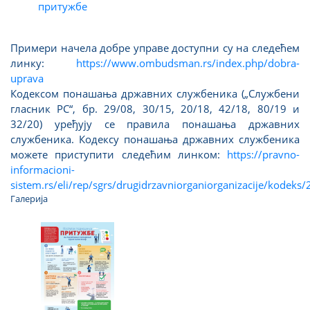
притужбе
Примери начела добре управе доступни су на следећем
линку:
https://www.ombudsman.rs/index.php/dobra-
uprava
Кодексом понашања државних службеника („Службени
гласник РС“, бр. 29/08, 30/15, 20/18, 42/18, 80/19 и
32/20) уређују се правила понашања државних
службеника. Кодексу понашања државних службеника
можете приступити следећим линком:
https://pravno-
informacioni-
sistem.rs/eli/rep/sgrs/drugidrzavniorganiorganizacije/kodeks
Галерија