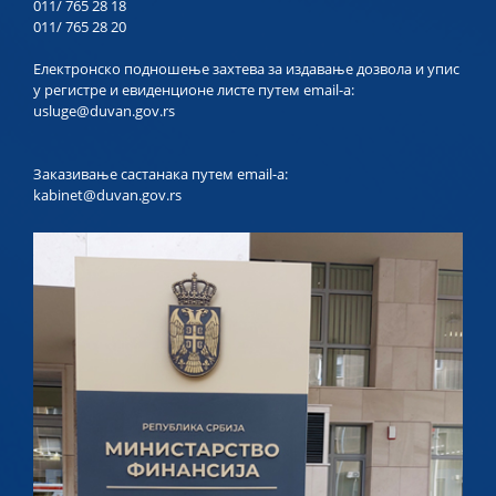
011/ 765 28 18
011/ 765 28 20
Електронско подношење захтева за издавање дозвола и упис
у регистре и евиденционе листе путем email-a:
usluge@duvan.gov.rs
Заказивање састанака путем email-a:
kabinet@duvan.gov.rs