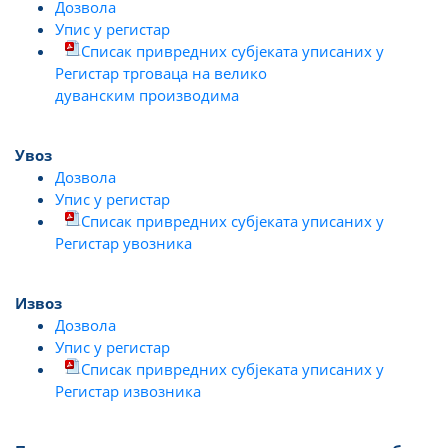
Дозвола
Упис у регистар
Списак привредних субјеката уписаних у
Регистар трговаца на велико
дуванским производима
Увоз
Дозвола
Упис у регистар
Списак привредних субјеката уписаних у
Регистар увозника
Извоз
Дозвола
Упис у регистар
Списак привредних субјеката уписаних у
Регистар извозника