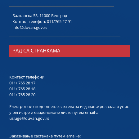
Балканска 53, 11000 Београд
Контакт телефон:
011/765 27 91
info@duvan.gov.rs
РАД СА СТРАНКАМА
Контакт телефони:
011/ 765 28 17
011/ 765 28 18
011/ 765 28 20
Електронско подношење захтева за издавање дозвола и упис
у регистре и евиденционе листе путем email-a:
usluge@duvan.gov.rs
Заказивање састанака путем email-a: