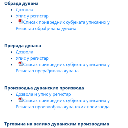
Обрада дувана
Дозвола
Упис у регистар
Списак привредних субјеката уписаних у
Регистар обрађивача дувана
Прерада дувана
Дозвола
Упис у регистар
Списак привредних субјеката уписаних у
Регистар прерађивача дувана
Производња дуванских производа
Дозвола и упис у регистар
Списак привредних субјеката уписаних у
Регистар произвођача дуванских производа
Трговина на велико дуванским производима