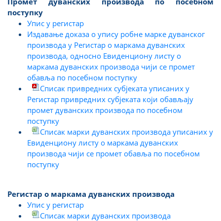
Промет дуванских производа по посебном
поступку
Упис у регистар
Издавање доказа о упису робне марке дуванског
производа у Регистар о маркама дуванских
производа, односно Евиденциону листу о
маркама дуванских производа чији се промет
обавља по посебном поступку
Списак привредних субјеката уписаних у
Регистар привредних субјеката који обављају
промет дуванских производа по посебном
поступку
Списак марки дуванских производа уписаних у
Евиденциону листу о маркама дуванских
производа чији се промет обавља по посебном
поступку
Регистар о маркама дуванских производа
Упис у регистар
Списак марки дуванских производа