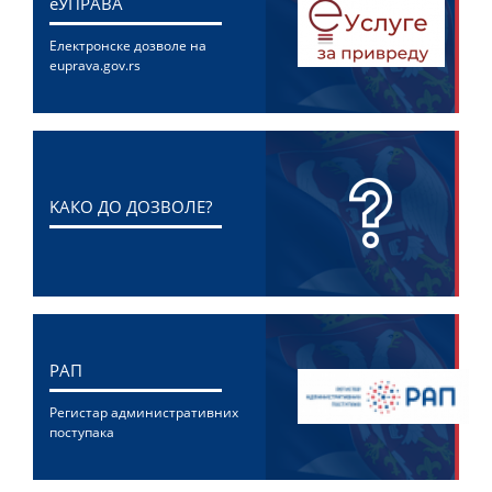
eУПРАВА
Електронске дозволе на
euprava.gov.rs
KАКО ДО ДОЗВОЛЕ?
РАП
Регистар административних
поступака