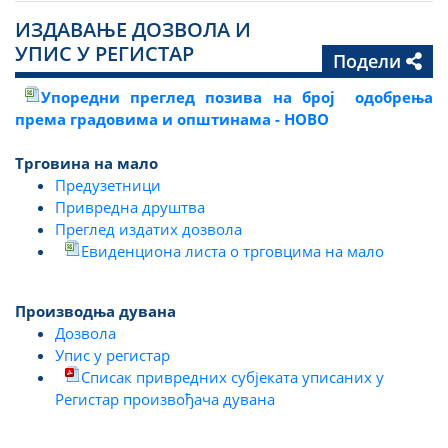
ИЗДАВАЊЕ ДОЗВОЛА И
УПИС У РЕГИСТАР
Подели
Упоредни преглед позива на број одобрења
према градовима и општинама - НОВО
Трговина на мало
Предузетници
Привредна друштва
Преглед издатих дозвола
Евиденциона листа о трговцима на мало
Производња дувана
Дозвола
Упис у регистар
Списак привредних субјеката уписаних у
Регистар произвођача дувана