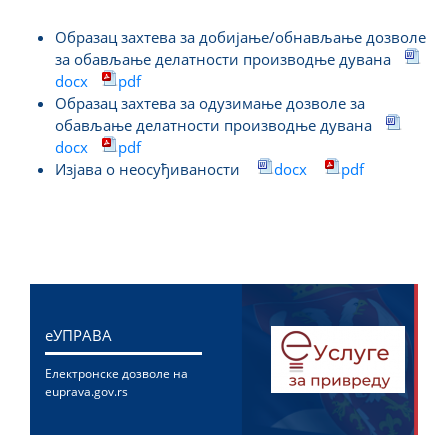
Образац захтева за добијање/обнављање дозволе
за обављање делатности производње дувана
docx
pdf
Образац захтева за одузимање дозволе за
обављање делатности производње дувана
docx
pdf
Изјава о неосуђиваности
docx
pdf
eУПРАВА
Електронске дозволе на
euprava.gov.rs