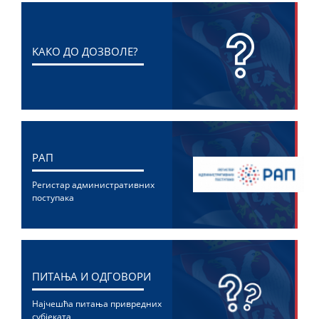
KАКО ДО ДОЗВОЛЕ?
РАП
Регистар административних
поступака
ПИТАЊА И ОДГОВОРИ
Најчешћа питања привредних
субјеката