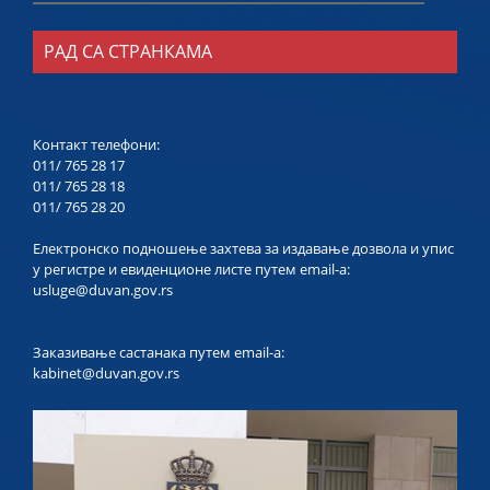
РАД СА СТРАНКАМА
Контакт телефони:
011/ 765 28 17
011/ 765 28 18
011/ 765 28 20
Електронско подношење захтева за издавање дозвола и упис
у регистре и евиденционе листе путем email-a:
usluge@duvan.gov.rs
Заказивање састанака путем email-a:
kabinet@duvan.gov.rs