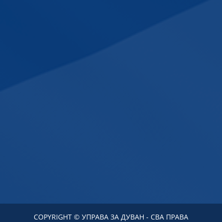
COPYRIGHT © УПРАВА ЗА ДУВАН - СВА ПРАВА