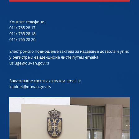
Контакт телефони:
011/ 765 28 17
011/ 765 28 18
011/ 765 28 20
Електронско подношење захтева за издавање дозвола и упис
у регистре и евиденционе листе путем email-a:
usluge@duvan.gov.rs
Заказивање састанака путем email-a:
kabinet@duvan.gov.rs