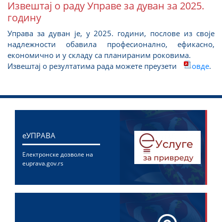
Извештај о раду Управе за дуван за 2025.
годину
Управа за дуван је, у 2025. години, послове из своје
надлежности обавила професионално, ефикасно,
економично и у складу са планираним роковима.
Извештај о резултатима рада можете преузети
овде
.
eУПРАВА
Електронске дозволе на
euprava.gov.rs