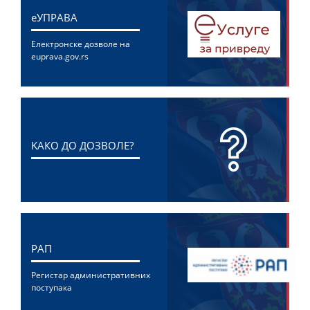
eУПРАВА
Електронске дозволе на
euprava.gov.rs
KАКО ДО ДОЗВОЛЕ?
РАП
Регистар административних
поступака