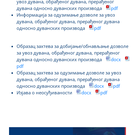
увоз дувана, обрађеног дувана, прерађеног
дувана односно дуванских производа
pdf
Информација за одузимање дозволе за увоз
дувана, обрађеног дувана, прерађеног дувана
односно дуванских производа
pdf
Образац захтева за добијање/обнављање дозволе
за увоз дувана, обрађеног дувана, прерађеног
дувана односно дуванских производа
docx
pdf
Образац захтева за одузимање дозволе за увоз
дувана, обрађеног дувана, прерађеног дувана
односно дуванских производа
docx
pdf
Изјава о неосуђиваности
docx
pdf