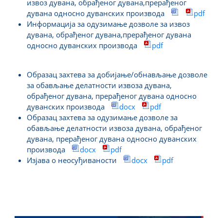
извоз дувана, обрађеног дувана,прерађеног
дувана односно дуванских производа
pdf
Информација за одузимање дозволе за извоз
дувана, обрађеног дувана,прерађеног дувана
односно дуванских производа
pdf
Образац захтева за добијање/обнављање дозволе
за обављање делатности извоза дувана,
обрађеног дувана, прерађеног дувана односно
дуванских производа
docx
pdf
Образац захтева за одузимање дозволе за
обављање делатности извоза дувана, обрађеног
дувана, прерађеног дувана односно дуванских
производа
docx
pdf
Изјава о неосуђиваности
docx
pdf