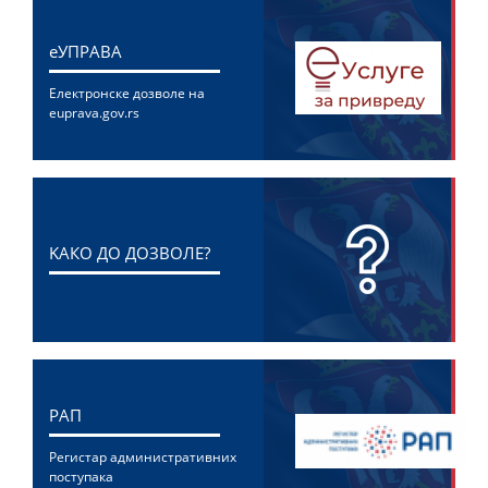
eУПРАВА
Електронске дозволе на
euprava.gov.rs
KАКО ДО ДОЗВОЛЕ?
РАП
Регистар административних
поступака