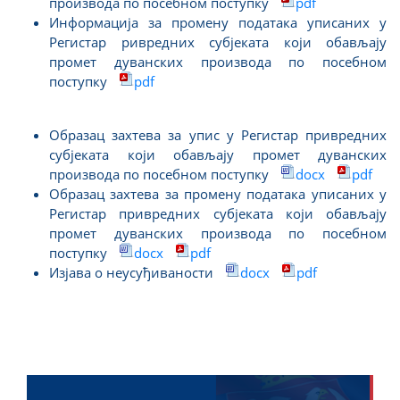
производа по посебном поступку
pdf
Информација за промену података уписаних у
Регистар ривредних субјеката који обављају
промет дуванских производа по посебном
поступку
pdf
Образац захтева за упис у Регистар привредних
субјеката који обављају промет дуванских
производа по посебном поступку
docx
pdf
Образац захтева за промену података уписаних у
Регистар привредних субјеката који обављају
промет дуванских производа по посебном
поступку
docx
pdf
Изјава о неусуђиваности
docx
pdf