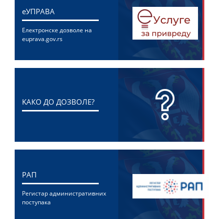
eУПРАВА
Електронске дозволе на
euprava.gov.rs
KАКО ДО ДОЗВОЛЕ?
РАП
Регистар административних
поступака